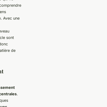
de comprendre
iens
e. Avec une
uveau
cle sont
 donc
atière de
nt
issement
centrales
.
sques
ques