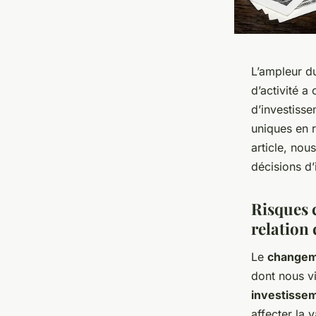
L’ampleur 
d’activité a
d’investisse
uniques en 
article, no
décisions d’
Risques 
relation
Le
changem
dont nous vi
investisse
affecter la 