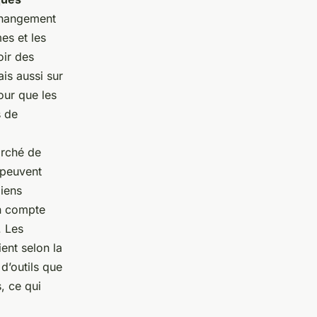
 changement
es et les
oir des
is aussi sur
pour que les
s de
arché de
 peuvent
biens
en compte
. Les
ent selon la
 d’outils que
, ce qui