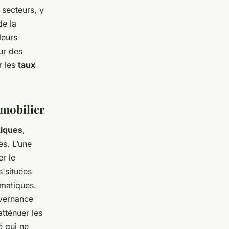
secteurs, y
de la
leurs
ur des
r les
taux
mmobilier
tiques
,
es. L’une
er le
s situées
imatiques.
uvernance
tténuer les
é qui ne