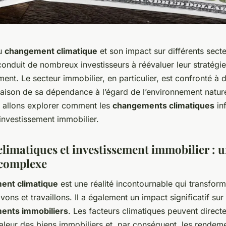
du
changement climatique
et son impact sur différents sect
 conduit de nombreux investisseurs à réévaluer leur stratégie
ment. Le secteur immobilier, en particulier, est confronté à 
raison de sa dépendance à l’égard de l’environnement natur
us allons explorer comment les
changements climatiques
inf
investissement immobilier.
climatiques et investissement immobilier : 
 complexe
ent climatique
est une réalité incontournable qui transform
vons et travaillons. Il a également un impact significatif sur 
ments immobiliers
. Les facteurs climatiques peuvent direct
valeur des biens immobiliers et, par conséquent, les rendem