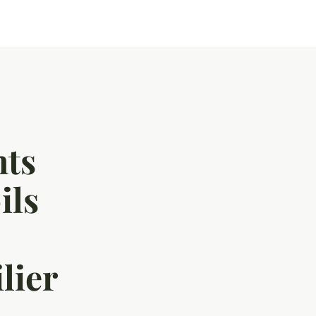
ts
ils
lier