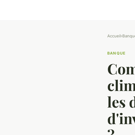
Accueil
›
Banqu
BANQUE
Com
clim
les 
d'in
?