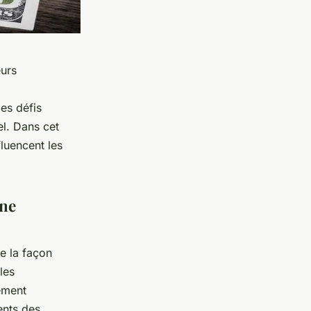
eurs
des défis
el. Dans cet
luencent les
une
e la façon
les
ement
ents des