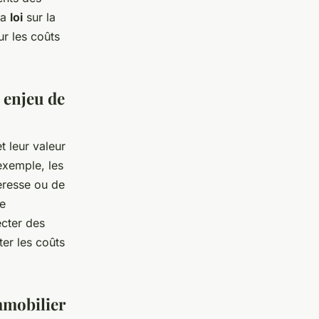
la
loi
sur la
ur les coûts
n enjeu de
t leur valeur
 exemple, les
eresse ou de
re
ecter des
er les coûts
mmobilier