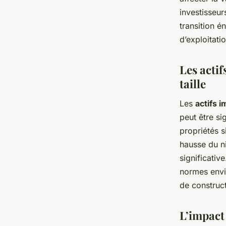
investisseu
transition é
d’exploitati
Les actif
taille
Les
actifs 
peut être si
propriétés 
hausse du n
significativ
normes envi
de construct
L’impact