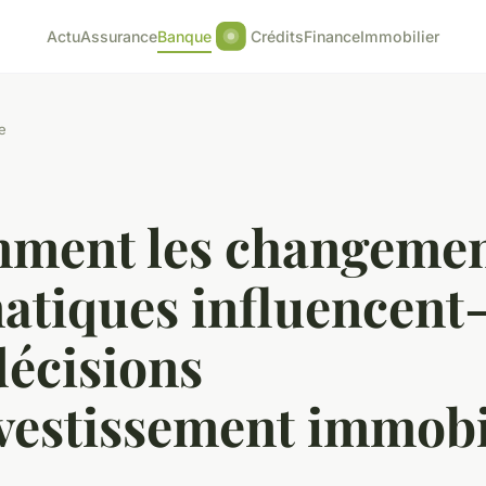
Actu
Assurance
Banque
Crédits
Finance
Immobilier
e
ment les changemen
atiques influencent-
décisions
vestissement immobi