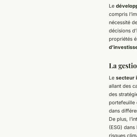
Le
dévelop
compris l’im
nécessité d
décisions d
propriétés é
d’investis
La gesti
Le
secteur 
allant des c
des stratégi
portefeuille
dans différe
De plus, l’i
(ESG) dans 
risques clim