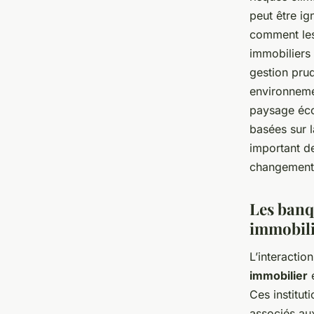
peut être ig
comment les
immobiliers
gestion prud
environneme
paysage éco
basées sur l
important de
changement 
Les banq
immobili
L’interactio
immobilier
e
Ces institut
associés au