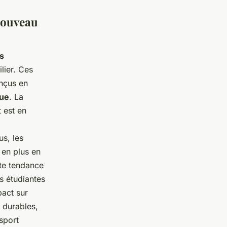
 nouveau
s
lier. Ces
onçus en
que
. La
 est en
s, les
 en plus en
tte tendance
s étudiantes
pact sur
 durables,
nsport