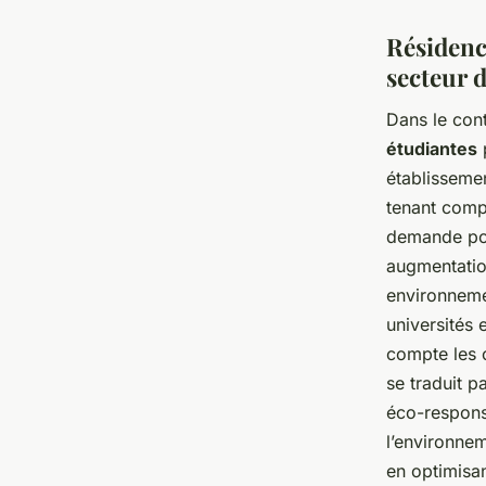
Résidenc
secteur 
Dans le con
étudiantes
p
établissemen
tenant com
demande pou
augmentatio
environneme
universités 
compte les c
se traduit 
éco-respons
l’environnem
en optimisan