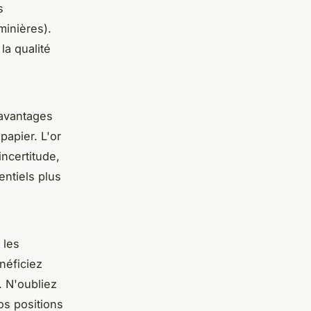
s
minières).
la qualité
 avantages
papier. L'or
incertitude,
entiels plus
 les
énéficiez
. N'oubliez
os positions