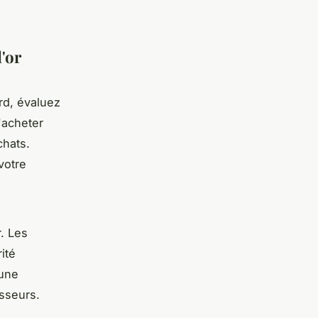
'or
rd, évaluez
'acheter
chats.
 votre
r. Les
ité
 une
isseurs.