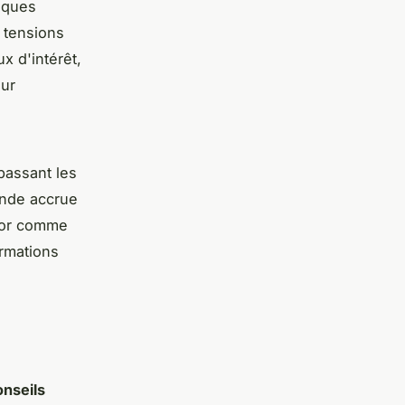
tiques
 tensions
ux d'intérêt,
eur
passant les
ande accrue
l'or comme
ormations
onseils