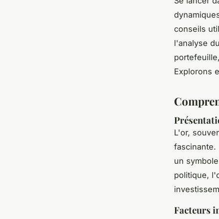
Se lancer d
dynamiques 
conseils ut
l'analyse d
portefeuill
Explorons e
Comprend
Présentati
L'or, souv
fascinante.
un symbole 
politique, l
investisseme
Facteurs in