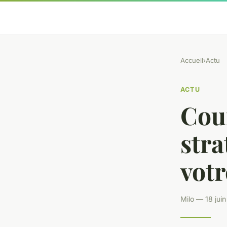
Accueil
›
Actu
ACTU
Cour
str
votr
Milo — 18 jui