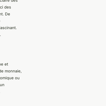
claire des
ci des
nt. De
e
ascinant.
.
he et
 de monnaie,
onomique ou
 un
.