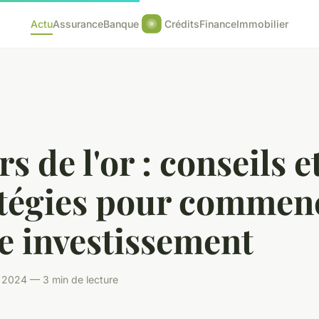
Actu
Assurance
Banque
Crédits
Finance
Immobilier
s de l'or : conseils e
atégies pour commen
e investissement
n 2024 — 3 min de lecture