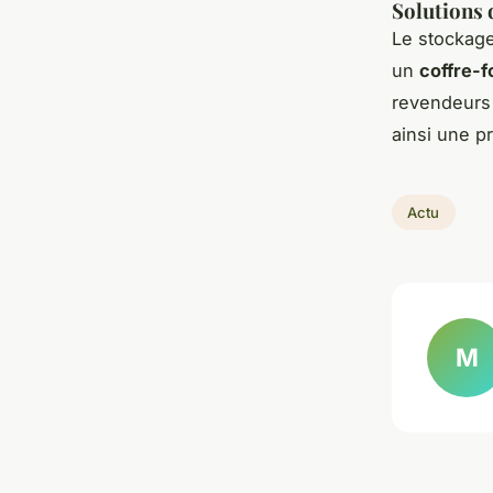
Solutions 
Le stockage 
un
coffre-f
revendeurs 
ainsi une p
Actu
M