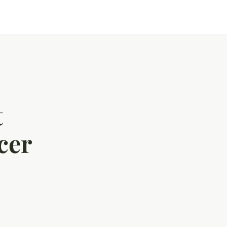
t
cer