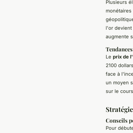
Plusieurs é
monétaires 
géopolitique
l'or devient
augmente so
Tendances 
Le
prix de l
2100 dollar
face à l'in
un moyen sû
sur le cours
Stratégi
Conseils p
Pour débute