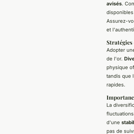
avisés
. Com
disponibles 
Assurez-vou
et l'authent
Stratégies
Adopter une
de l'or.
Dive
physique off
tandis que l
rapides.
Importance
La diversif
fluctuations
d'une
stabi
pas de suiv